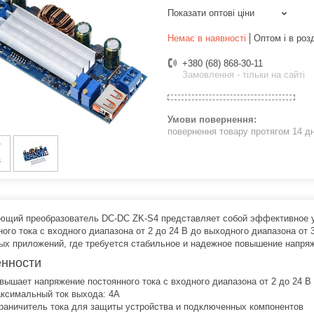
Показати оптові ціни
Немає в наявності
Оптом і в роз
+380 (68) 868-30-11
Замовлення - тільки на сайті
повернення товару протягом 14 д
щий преобразователь DC-DC ZK-S4 представляет собой эффективное ус
ного тока с входного диапазона от 2 до 24 В до выходного диапазона от
ых приложений, где требуется стабильное и надежное повышение напря
нности
вышает напряжение постоянного тока с входного диапазона от 2 до 24 В 
ксимальный ток выхода: 4A
раничитель тока для защиты устройства и подключенных компонентов