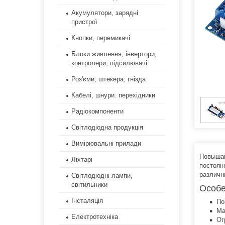
Акумулятори, зарядні
пристрої
Кнопки, перемикачі
Блоки живлення, інвертори,
контролери, підсилювачі
Роз'єми, штекера, гнізда
Кабелі, шнури. перехідники
Радіокомпоненти
Світлодіодна продукція
Вимірювальні прилади
Повышаю
Ліхтарі
постоян
различн
Світлодіодні лампи,
світильники
Особе
Інсталяція
По
Ма
Електротехніка
Ог