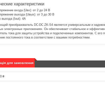
ческие характеристики
пряжение входа (Uвх): от 2 до 24 В
пряжение выхода (Uвых): от 3 до 30 В
к выхода (Iout): 4A
щий преобразователь DC-DC ZK-S4 является универсальным и надежн
ых электронных приложениях. Он обеспечивает стабильное и эффективн
итель тока для защиты устройства и подключенных компонентов. С его
ние постоянного тока в соответствии с вашими потребностями.
ція для замовлення
0 ₴