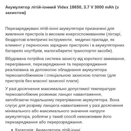
Акумулятор літій-іонний Videx 18650, 3.7 V 3000 mAh (з
захистом)
Перезаряджувані літій-іонні акумулятори призначені для
живлення пристроїв із високим енергоспоживанням (ліхтарі,
бездротові електричні інструменти, медичні прилади, як
елемент у переносних зарядних пристроях і в акумуляторних
батареях ноутбуків, малогабаритні транспортні засоби).
Вбудована потрійна система захисту від короткого замикання,
перегрівання, перезаряджання та перерозряджання
реалізована за допомогою обладнання акумулятора
термозапобіжником і спеціальною захисною платою (для
пристроїв без власної захисної плати)
У разі досягнення максимально допустимої температури
термозапобіжник розмикає ланцюг навантаження,
запобігаючи подальшому перегріванню акумулятора. Вона
слугує для розриву ланцюга навантаження у разі досягнення
мінімального або максимального значення напруги
акумулятора, роблячи у такий спосіб неможливим його
перезаряджання або перерозряджання.
Категорія: Акумулятори літій-іонні