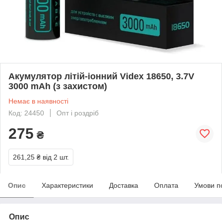
Акумулятор літій-іонний Videx 18650, 3.7V
3000 mAh (з захистом)
Немає в наявності
Код: 24450
Опт і роздріб
275
₴
261,25 ₴
від 2 шт.
Опис
Характеристики
Доставка
Оплата
Умови п
Опис