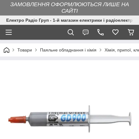
ЗАМОВЛЕННЯ ОФОРМЛЮЮТЬСЯ ЛИШЕ НА
САЙТІ
Електро Радіо Груп - 1-й магазин електрики і радіоелектрон
Товари
Паяльне обладнання і хімія
Хімія, припої, кл