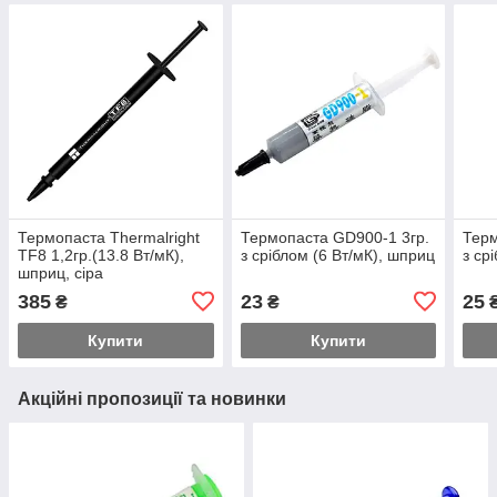
Термопаста Thermalright
Термопаста GD900-1 3гр.
Терм
TF8 1,2гр.(13.8 Вт/мК),
з сріблом (6 Вт/мК), шприц
з ср
шприц, сіра
385
23
25
₴
₴
Купити
Купити
Акційні пропозиції та новинки