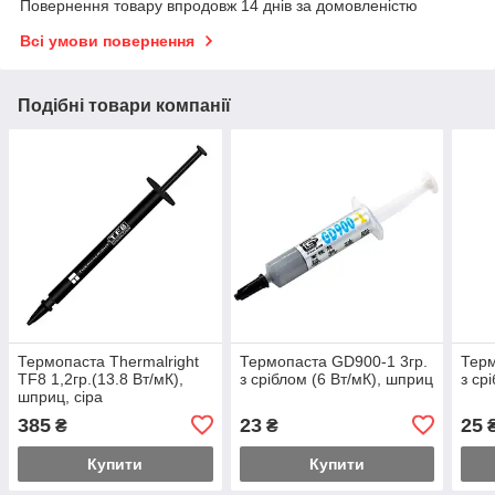
Повернення товару впродовж 14 днів за домовленістю
Всі умови повернення
Подібні товари компанії
Термопаста Thermalright
Термопаста GD900-1 3гр.
Терм
TF8 1,2гр.(13.8 Вт/мК),
з сріблом (6 Вт/мК), шприц
з ср
шприц, сіра
385
23
25
₴
₴
Купити
Купити