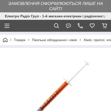
ЗАМОВЛЕННЯ ОФОРМЛЮЮТЬСЯ ЛИШЕ НА
САЙТІ
Електро Радіо Груп - 1-й магазин електрики і радіоелектрон
Товари
Паяльне обладнання і хімія
Хімія, припої, кл