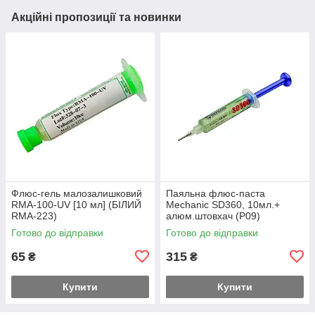
Акційні пропозиції та новинки
Флюс-гель малозалишковий
Паяльна флюс-паста
RMA-100-UV [10 мл] (БІЛИЙ
Mechanic SD360, 10мл.+
RMA-223)
алюм.штовхач (Р09)
Готово до відправки
Готово до відправки
65
315
₴
₴
Купити
Купити