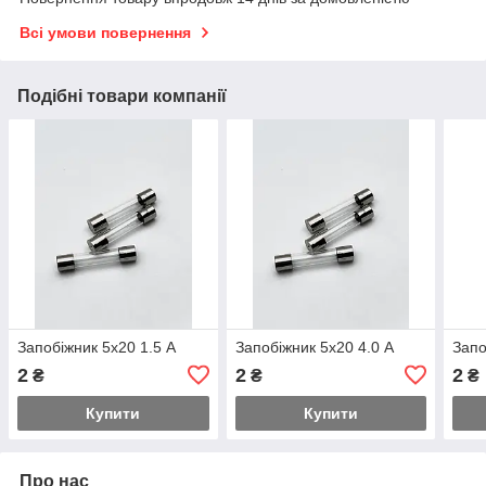
Всі умови повернення
Подібні товари компанії
Запобіжник 5х20 1.5 А
Запобіжник 5х20 4.0 А
Запо
2
2
2
₴
₴
₴
Купити
Купити
Про нас