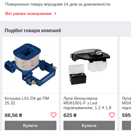
Повернення товару впродовж 14 днів за домовленістю
Всі умови повернення
Подібні товари компанії
Котушка LX1-D4 до ПМ
Лупа бінокулярна
Лупа
25,32
MG81001-F з Led
MG8
підсвічуванням, 1,2 Х 1,8
підс
Х 2,5 Х 3,5 Х
Х 2,
88,56
625
595
₴
₴
Купити
Купити