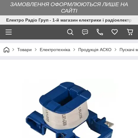
ЗАМОВЛЕННЯ ОФОРМЛЮЮТЬСЯ ЛИШЕ НА
САЙТІ
Електро Радіо Груп - 1-й магазин електрики і радіоелектрон
Товари
Електротехніка
Продукція АСКО
Пускачі 