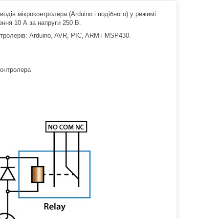
дів мікроконтролера (Arduino і подібного) у режимі
ння 10 А за напруги 250 В.
ролерів: Arduino, AVR, PIC, ARM і MSP430.
контролера