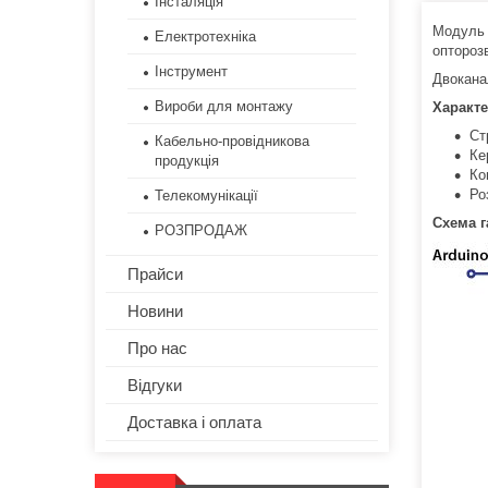
Інсталяція
Модуль 
Електротехніка
оптороз
Інструмент
Двокана
Вироби для монтажу
Характе
Ст
Кабельно-провідникова
Ке
продукція
Ко
Ро
Телекомунікації
Схема г
РОЗПРОДАЖ
Прайси
Новини
Про нас
Відгуки
Доставка і оплата