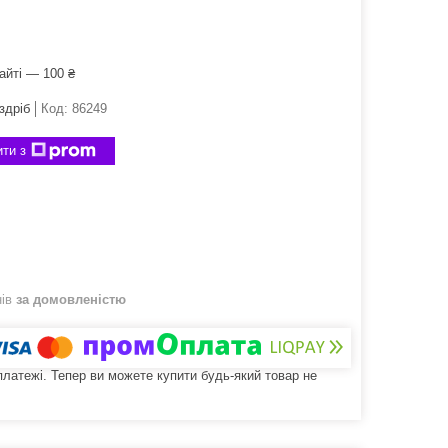
айті — 100 ₴
здріб
Код:
86249
ти з
нів
за домовленістю
 платежі. Тепер ви можете купити будь-який товар не