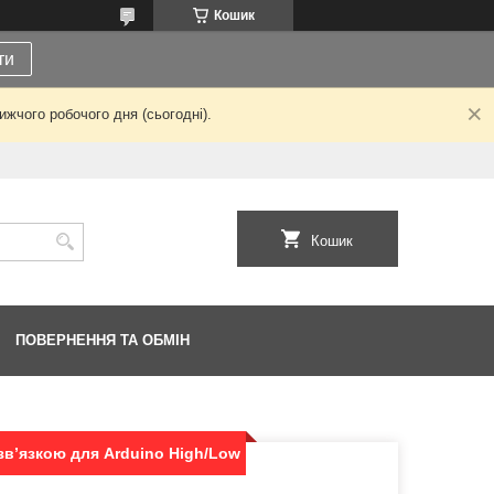
Кошик
ти
жчого робочого дня (сьогодні).
Кошик
ПОВЕРНЕННЯ ТА ОБМІН
зв’язкою для Arduino High/Low