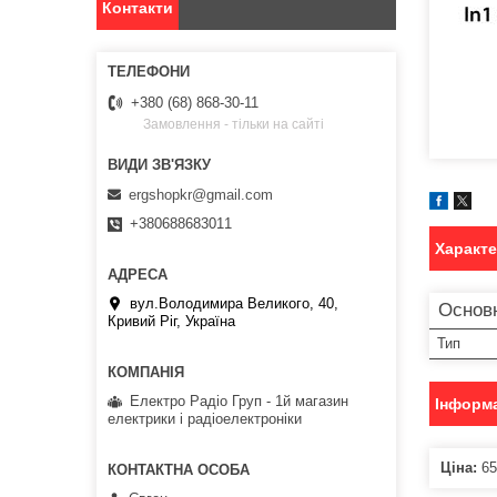
Контакти
+380 (68) 868-30-11
Замовлення - тільки на сайті
ergshopkr@gmail.com
+380688683011
Характ
вул.Володимира Великого, 40,
Основн
Кривий Ріг, Україна
Тип
Електро Радіо Груп - 1й магазин
Інформа
електрики і радіоелектроніки
Ціна:
65