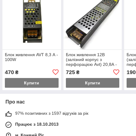
Блок живлення AVT 8,3 А -
Блок живлення 12В
Блок
100W
(залізний корпус з
(зал
перфорацією Avt) 20,8А -
перф
250W
470
725
190
₴
₴
Купити
Купити
Про нас
97% позитивних з 1597 відгуків за рік
Працює з 18.10.2013
м. Кривий Ріг