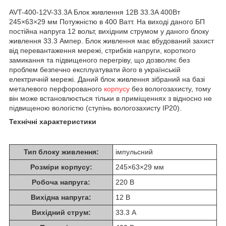
AVT-400-12V-33.3A Блок живлення 12В 33.3A 400Вт
245×63×29 мм Потужністю в 400 Ватт. На виході даного БП
постійна напруга 12 вольт, вихідним струмом у даного блоку
живлення 33.3 Ампер. Блок живлення має вбудований захист
від перевантаження мережі, стрибків напруги, короткого
замикання та підвищеного перегріву, що дозволяє без
проблем безпечно експлуатувати його в українській
електричній мережі. Даний блок живлення зібраний на базі
металевого перфорованого
корпусу
без вологозахисту, тому
він може встановлюється тільки в приміщеннях з відносно не
підвищеною вологістю (ступінь вологозахисту IP20).
Технічні характеристики
Тип блоку живлення:
імпульсний
Розміри корпусу:
245×63×29 мм
Робоча напруга:
220 В
Вихідна напруга:
12 В
Вихідний струм:
33.3 А