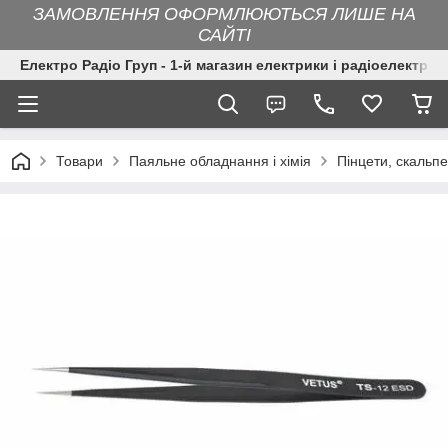
ЗАМОВЛЕННЯ ОФОРМЛЮЮТЬСЯ ЛИШЕ НА
САЙТІ
Електро Радіо Груп - 1-й магазин електрики і радіоелектрон
Товари
Паяльне обладнання і хімія
Пінцети, скальп