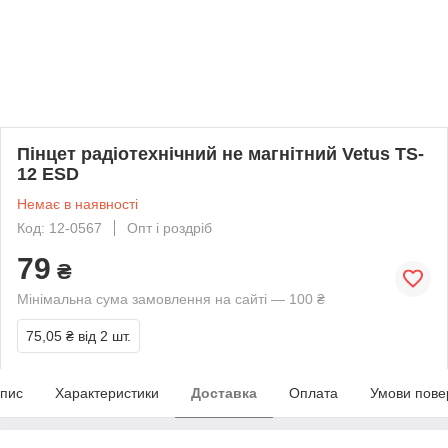
Пінцет радіотехнічний не магнітний Vetus TS-
12 ESD
Немає в наявності
Код: 12-0567
Опт і роздріб
79
₴
Мінімальна сума замовлення на сайті — 100 ₴
75,05 ₴
від 2 шт.
пис
Характеристики
Доставка
Оплата
Умови пове