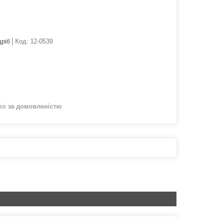
дріб
Код:
12-0539
нів
за домовленістю