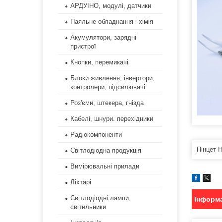
АРДУІНО, модулі, датчики
Паяльне обладнання і хімія
Акумулятори, зарядні
пристрої
Кнопки, перемикачі
Блоки живлення, інвертори,
контролери, підсилювачі
Роз'єми, штекера, гнізда
Кабелі, шнури. перехідники
Радіокомпоненти
Пінцет 
Світлодіодна продукція
Вимірювальні прилади
Ліхтарі
Світлодіодні лампи,
Інформа
світильники