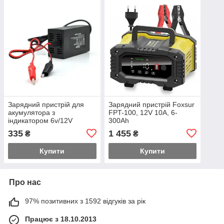
Зарядний пристрій для
Зарядний пристрій Foxsur
акумулятора з
FPT-100, 12V 10A, 6-
індикатором 6v/12V
300Ah
(mf,wet,agm,gel), onk-
335
1 455
₴
₴
6v12v1500, 100-240V, Ток
заряду 6/12
Купити
Купити
Про нас
97% позитивних з 1592 відгуків за рік
Працює з 18.10.2013