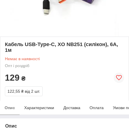
Кабель USB-Type-C, XO NB251 (силікон), 6А,
1м
Немає в наявності
Опт і роздріб
129
₴
122,55 ₴
від 2 шт.
Опис
Характеристики
Доставка
Оплата
Умови п
Опис