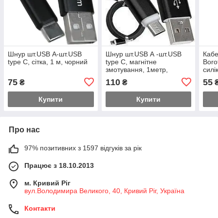
Шнур шт.USB А-шт.USB
Шнур шт.USB А -шт.USB
Кабе
type C, сітка, 1 м, чорний
type C, магнітне
Boro
змотування, 1метр,
силі
чорний
75
110
55
₴
₴
Купити
Купити
Про нас
97% позитивних з 1597 відгуків за рік
Працює з 18.10.2013
м. Кривий Ріг
вул.Володимира Великого, 40, Кривий Ріг, Україна
Контакти