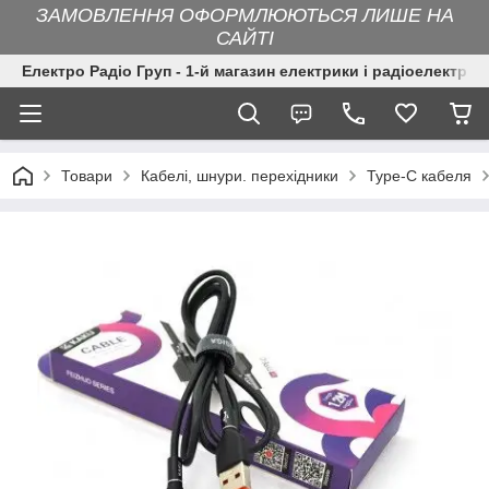
ЗАМОВЛЕННЯ ОФОРМЛЮЮТЬСЯ ЛИШЕ НА
САЙТІ
Електро Радіо Груп - 1-й магазин електрики і радіоелектрон
Товари
Кабелі, шнури. перехідники
Type-C кабеля