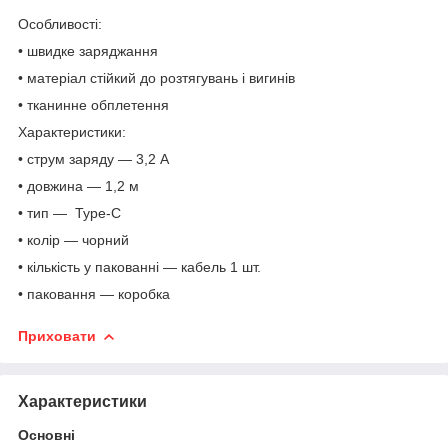
Особливості:
• швидке заряджання
• матеріал стійкий до розтягувань і вигинів
• тканинне обплетення
Характеристики:
• струм заряду — 3,2 А
• довжина — 1,2 м
• тип — Type-C
• колір — чорний
• кількість у пакованні — кабель 1 шт.
• паковання — коробка
Приховати
Характеристики
Основні