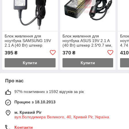
Блок живлення для
Блок живлення для
Блок
ноутбука SAMSUNG 19V
ноутбука ASUS 19V 2.1 A
ноу
2.1 A (40 Вт) штекер
(40 Вт) штекер 2.5*0.7 мм,
4.74
5.5*3.0 мм, довжина 0.9 м
довжина 0,9 м + кабель
мм, 
395
370
410
₴
₴
+ кабель живлення
живлення
кабе
Купити
Купити
Про нас
97% позитивних з 1592 відгуків за рік
Працює з 18.10.2013
м. Кривий Ріг
вул.Володимира Великого, 40, Кривий Ріг, Україна
Контакти