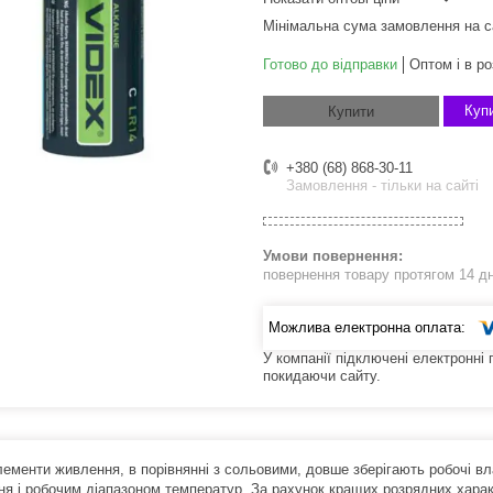
Мінімальна сума замовлення на с
Готово до відправки
Оптом і в ро
Купи
Купити
+380 (68) 868-30-11
Замовлення - тільки на сайті
повернення товару протягом 14 д
У компанії підключені електронні
покидаючи сайту.
лементи живлення, в порівнянні з сольовими, довше зберігають робочі в
ння і робочим діапазоном температур. За рахунок кращих розрядних хара