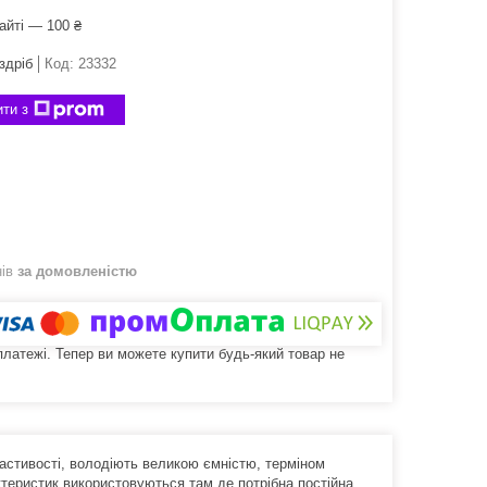
айті — 100 ₴
здріб
Код:
23332
ти з
нів
за домовленістю
 платежі. Тепер ви можете купити будь-який товар не
ластивості, володіють великою ємністю, терміном
ктеристик використовуються там,де потрібна постійна