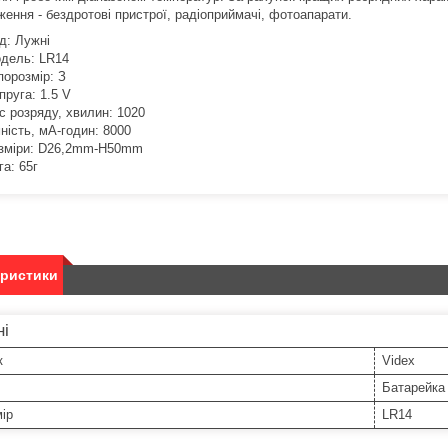
ження - бездротові пристрої, радіоприймачі, фотоапарати.
д: Лужні
дель: LR14
порозмір: З
пруга: 1.5 V
с розряду, хвилин: 1020
ність, мА-годин: 8000
зміри: D26,2mm-H50mm
га: 65г
еристики
ні
к
Videx
Батарейка
ір
LR14