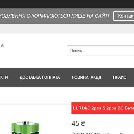
МОВЛЕННЯ ОФОРМЛЮЮТЬСЯ ЛИШЕ НА САЙТІ
Контак
-й
АКТИ
ДОСТАВКА І ОПЛАТА
НОВИНИ, АКЦІЇ
ПРАЙС
LLR14/C 2pcs S 2pcs BC Бат
45 ₴
Показати оптові ціни