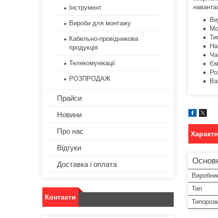
наванта
Інструмент
Ви
Вироби для монтажу
Мо
Ти
Кабельно-провідникова
На
продукція
Ча
Телекомунікації
Єм
Ро
РОЗПРОДАЖ
Ва
Прайси
Новини
Про нас
Характ
Відгуки
Основ
Доставка і оплата
Виробни
Тип
Контакти
Типорозм