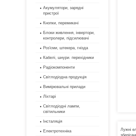
Акумулятори, зарядні
пристрої
Кнопки, перемикачі
Блоки живлення, інвертори,
контролери, підсилювачі
Роз'єми, штекера, гнізда
Кабелі, шнури. перехідники
Радіокомпоненти
Світлодіодна продукція
Вимірювальні прилади
Ліхтарі
Світлодіодні лампи,
світильники
Інсталяція
Лужні е
Електротехніка
зберіга