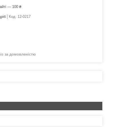
айті — 100 ₴
дріб
Код:
12-0217
нів
за домовленістю