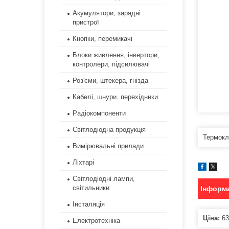
Акумулятори, зарядні
пристрої
Кнопки, перемикачі
Блоки живлення, інвертори,
контролери, підсилювачі
Роз'єми, штекера, гнізда
Кабелі, шнури. перехідники
Радіокомпоненти
Світлодіодна продукція
Термокл
Вимірювальні прилади
Ліхтарі
Світлодіодні лампи,
світильники
Інформа
Інсталяція
Ціна:
63
Електротехніка