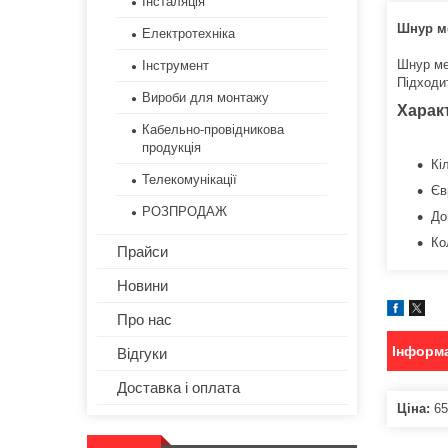
Інсталяція
Шнур ме
Електротехніка
Шнур ме
Інструмент
Підходи
Вироби для монтажу
Харак
Кабельно-провідникова
продукція
Кі
Телекомунікації
Єв
РОЗПРОДАЖ
До
Ко
Прайси
Новини
Про нас
Інформа
Відгуки
Доставка і оплата
Ціна:
65