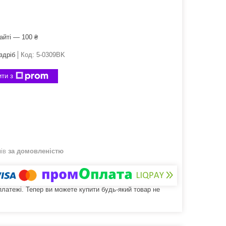
айті — 100 ₴
здріб
Код:
5-0309BK
ти з
нів
за домовленістю
 платежі. Тепер ви можете купити будь-який товар не