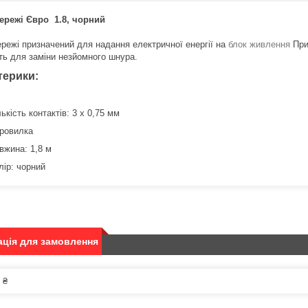
режі Євро 1.8, чорний
режі призначений для надання електричної енергії на
блок живлення
Прис
ть для заміни незйомного шнура.
терики:
лькість контактів: 3 х 0,75 мм
ровилка
вжина: 1,8 м
лір: чорний
ція для замовлення
 ₴