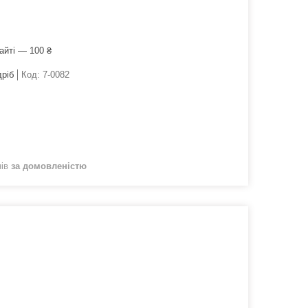
айті — 100 ₴
дріб
Код:
7-0082
нів
за домовленістю