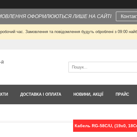
МОВЛЕННЯ ОФОРМЛЮЮТЬСЯ ЛИШЕ НА САЙТІ
Контак
еробочий час. Замовлення та повідомлення будуть оброблені з 09:00 найб
-й
АКТИ
ДОСТАВКА І ОПЛАТА
НОВИНИ, АКЦІЇ
ПРАЙС
Кабель RG-58C/U, (19x0, 18C