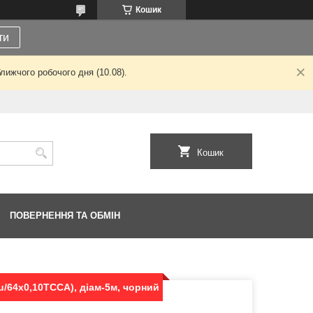
Кошик
ти
лижчого робочого дня (10.08).
Кошик
ПОВЕРНЕННЯ ТА ОБМІН
u/64x0,10TCСА), діам-5м, чорний