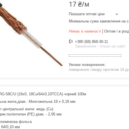
17 ₴/м
Показати оптові ціни
Мінімальна сума замовлення на с
Немає в наявності
Оптом і в роз
+380 (68) 868-30-11
Замовлення - тільки на сайті
повернення товару протягом 14 д
RG-58C/U (19x0, 18Cu/64x0,10TCСА) чорний 100м
ьна жила,діам.: Многожильна 19 х 0,18 мм
л центральної жили: медь (Cu)
ик:поліетилен (РЕ) діам. - 2,95 мм
алюмінієва фольга
 64/0,10 мм