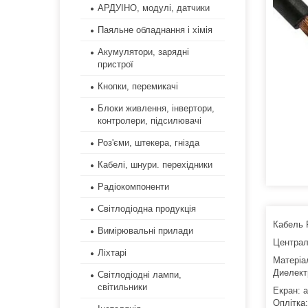
АРДУІНО, модулі, датчики
Паяльне обладнання і хімія
Акумулятори, зарядні
пристрої
Кнопки, перемикачі
Блоки живлення, інвертори,
контролери, підсилювачі
Роз'єми, штекера, гнізда
Кабелі, шнури. перехідники
Радіокомпоненти
Світлодіодна продукція
Кабель 
Вимірювальні прилади
Централ
Ліхтарі
Матеріа
Диелектр
Світлодіодні лампи,
світильники
Екран: 
Оплітка: