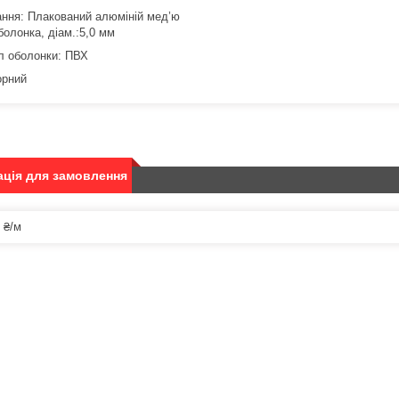
ння: Плакований алюміній мед’ю
болонка, діам.:5,0 мм
л оболонки: ПВХ
орний
ція для замовлення
 ₴/м