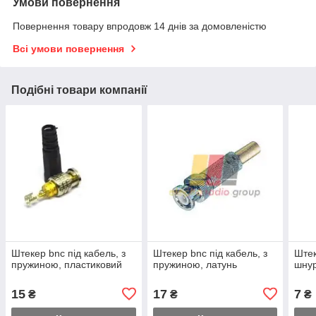
Умови повернення
Повернення товару впродовж 14 днів за домовленістю
Всі умови повернення
Подібні товари компанії
Штекер bnc під кабель, з
Штекер bnc під кабель, з
Штек
пружиною, пластиковий
пружиною, латунь
шнур
15
17
7
₴
₴
₴