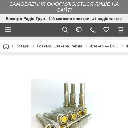
ЗАМОВЛЕННЯ ОФОРМЛЮЮТЬСЯ ЛИШЕ НА
САЙТІ
Електро Радіо Груп - 1-й магазин електрики і радіоелектрон
Товари
Роз'єми, штекера, гнізда
Штекер — BNC
Ш