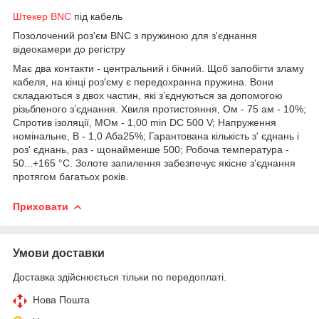
Штекер BNC
під кабель
Позолочений роз'єм BNC з пружиною для з'єднання
відеокамери до регістру
Має два контакти - центральний і бічний. Щоб запобігти зламу
кабеля, на кінці роз'єму є передохранна пружина. Вони
складаються з двох частин, які з’єднуються за допомогою
різьбленого з’єднання. Хвиля протистояння, Ом - 75 ам - 10%;
Спротив ізоляції, МОм - 1,00 min DC 500 V; Напруження
номінальне, В - 1,0 Аба25%; Гарантована кількість з' єднань і
роз' єднань, раз - щонайменше 500; Робоча температура -
50...+165 °C. Золоте запилення забезпечує якісне з'єднання
протягом багатьох років.
Приховати
Умови доставки
Доставка здійснюється тільки по передоплаті.
Нова Пошта