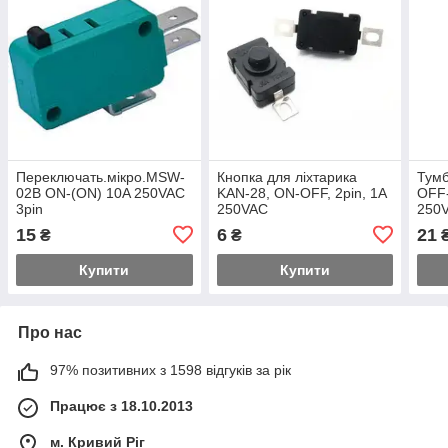
Переключать.мікро.MSW-
Кнопка для ліхтарика
Тум
02B ON-(ON) 10A 250VAC
KAN-28, ON-OFF, 2pin, 1A
OFF-
3pin
250VAC
250
15
6
21
₴
₴
Купити
Купити
Про нас
97% позитивних з 1598 відгуків за рік
Працює з 18.10.2013
м. Кривий Ріг