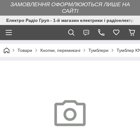
ЗАМОВЛЕННЯ ОФОРМЛЮЮТЬСЯ ЛИШЕ НА
САЙТІ
Електро Радіо Груп - 1-й магазин електрики і радіоелектрон
Товари
Кнопки, перемикачі
Тумблери
Тумблер KN