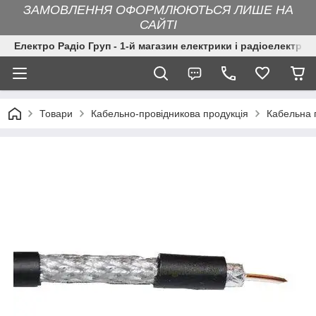
ЗАМОВЛЕННЯ ОФОРМЛЮЮТЬСЯ ЛИШЕ НА
САЙТІ
Електро Радіо Груп - 1-й магазин електрики і радіоелектрон
Товари
Кабельно-провідникова продукція
Кабельна 