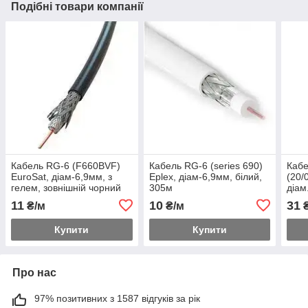
Подібні товари компанії
Кабель RG-6 (F660BVF)
Кабель RG-6 (series 690)
Кабе
EuroSat, діам-6,9мм, з
Eplex, діам-6,9мм, білий,
(20/
гелем, зовнішній чорний
305м
діам
(PE), 305м
100
11
10
31
₴/м
₴/м
₴
Купити
Купити
Про нас
97% позитивних з 1587 відгуків за рік