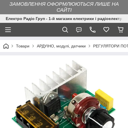
ЗАМОВЛЕННЯ ОФОРМЛЮЮТЬСЯ ЛИШЕ НА
САЙТІ
Електро Радіо Груп - 1-й магазин електрики і радіоелектрон
Товари
АРДУІНО, модулі, датчики
РЕГУЛЯТОРИ ПО