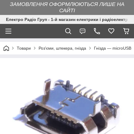
ЗАМОВЛЕННЯ ОФОРМЛЮЮТЬСЯ ЛИШЕ НА
САЙТІ
Електро Радіо Груп - 1-й магазин електрики і радіоелектрон
Товари
Роз'єми, штекера, гнізда
Гнізда — microUSB