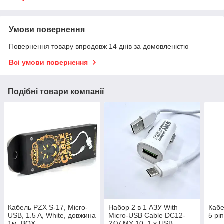
Умови повернення
Повернення товару впродовж 14 днів за домовленістю
Всі умови повернення
Подібні товари компанії
Кабель PZX S-17, Micro-
Набор 2 в 1 АЗУ With
Кабе
USB, 1.5 A, White, довжина
Micro-USB Cable DC12-
5 pi
1м, BOX
24V MY-10, 1 x USB,