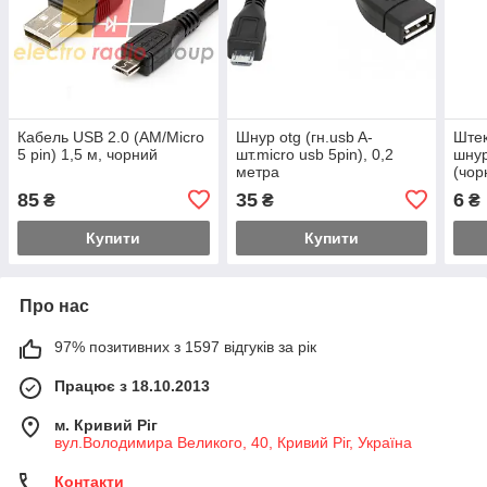
Кабель USB 2.0 (AM/Micro
Шнур otg (гн.usb A-
Штек
5 pin) 1,5 м, чорний
шт.micro usb 5pin), 0,2
шнур
метра
(чор
85
35
6
₴
₴
₴
Купити
Купити
Про нас
97% позитивних з 1597 відгуків за рік
Працює з 18.10.2013
м. Кривий Ріг
вул.Володимира Великого, 40, Кривий Ріг, Україна
Контакти