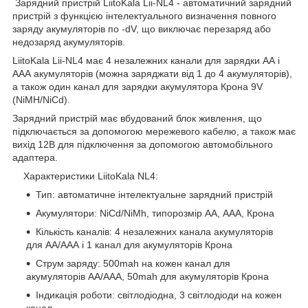
Зарядний пристрій LiitoKala Lii-NL4 - автоматичний зарядний
пристрій з функцією інтелектуального визначення повного
заряду акумуляторів по -dV, що виключає перезаряд або
недозаряд акумуляторів.
LiitoKala Lii-NL4 має 4 незалежних канали для зарядки АА і
ААА акумуляторів (можна заряджати від 1 до 4 акумуляторів),
а також один канал для зарядки акумулятора Крона 9V
(NiMH/NiCd).
Зарядний пристрій має вбудований блок живлення, що
підключається за допомогою мережевого кабелю, а також має
вихід 12В для підключення за допомогою автомобільного
адаптера.
Характеристики LiitoKala NL4:
Тип: автоматичне інтелектуальне зарядний пристрій
Акумулятори: NiCd/NiMh, типорозмір АА, ААА, Крона
Кількість каналів: 4 незалежних канала акумуляторів
для АА/ААА і 1 канал для акумуляторів Крона
Струм заряду: 500mah на кожен канал для
акумуляторів АА/ААА, 50mah для акумуляторів Крона
Індикація роботи: світлодіодна, 3 світлодіоди на кожен
канал