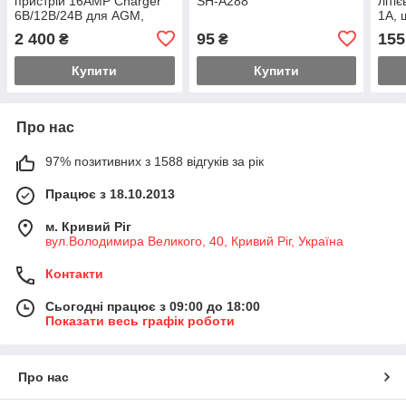
пристрій 16AMP Charger
SH-A288
літі
6В/12В/24В для AGM,
1A, 
GEL, LiFePO4
BOX
2 400
95
155
₴
₴
Купити
Купити
Про нас
97% позитивних з 1588 відгуків за рік
Працює з 18.10.2013
м. Кривий Ріг
вул.Володимира Великого, 40, Кривий Ріг, Україна
Контакти
Сьогодні працює з 09:00 до 18:00
Показати весь графік роботи
Про нас