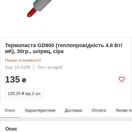
Термопаста GD900 (теплопровідність 4.8 Вт/
мК), 30гр., шприц, сіра
Немає в наявності
Код: 15-0109
Опт і роздріб
135
₴
128,25 ₴
від 2 шт.
Опис
Характеристики
Доставка
Оплата
Умови п
Опис