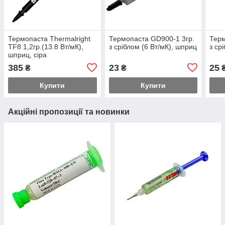
Термопаста Thermalright
Термопаста GD900-1 3гр.
Терм
TF8 1,2гр.(13.8 Вт/мК),
з сріблом (6 Вт/мК), шприц
з ср
шприц, сіра
385
23
25
₴
₴
Купити
Купити
Акційні пропозиції та новинки