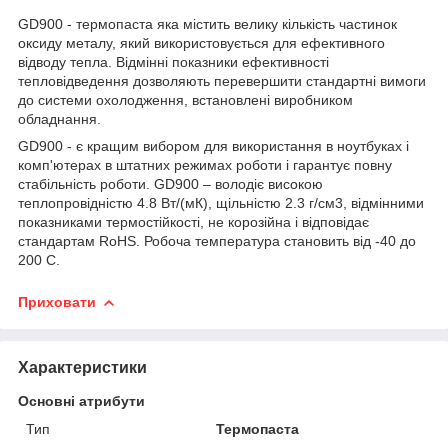
GD900 - термопаста яка містить велику кількість частинок
оксиду металу, який використовується для ефективного
відводу тепла. Відмінні показники ефективності
тепловідведення дозволяють перевершити стандартні вимоги
до системи охолодження, встановлені виробником
обладнання.
GD900 - є кращим вибором для використання в ноутбуках і
комп'ютерах в штатних режимах роботи і гарантує повну
стабільність роботи. GD900 – володіє високою
теплопровідністю 4.8 Вт/(мК), щільністю 2.3 г/см3, відмінними
показниками термостійкості, не корозійна і відповідає
стандартам RoHS. Робоча температура становить від -40 до
200 С.
Приховати
Характеристики
Основні атрибути
Тип
Термопаста