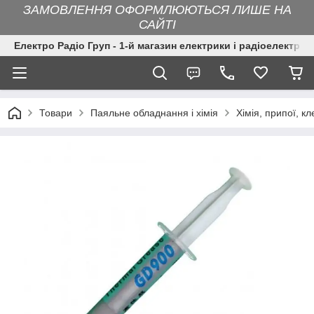
ЗАМОВЛЕННЯ ОФОРМЛЮЮТЬСЯ ЛИШЕ НА
САЙТІ
Електро Радіо Груп - 1-й магазин електрики і радіоелектрон
Товари
Паяльне обладнання і хімія
Хімія, припої, кл