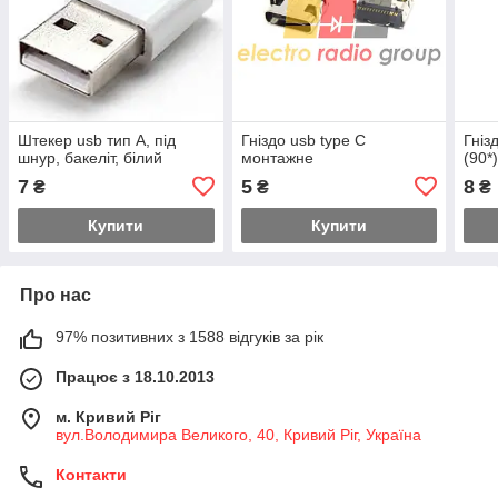
Штекер usb тип A, під
Гніздо usb type C
Гніз
шнур, бакеліт, білий
монтажне
(90*
7
5
8
₴
₴
₴
Купити
Купити
Про нас
97% позитивних з 1588 відгуків за рік
Працює з 18.10.2013
м. Кривий Ріг
вул.Володимира Великого, 40, Кривий Ріг, Україна
Контакти