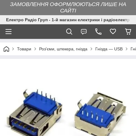
ЗАМОВЛЕННЯ ОФОРМЛЮЮТЬСЯ ЛИШЕ НА
САЙТІ
Електро Радіо Груп - 1-й магазин електрики і радіоелектрон
Товари
Роз'єми, штекера, гнізда
Гнізда — USB
Гн