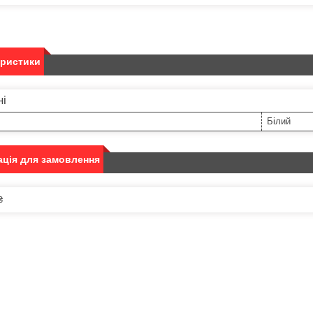
еристики
ні
Білий
ція для замовлення
₴