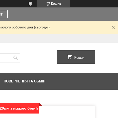
Кошик
ти
жчого робочого дня (сьогодні).
Кошик
ПОВЕРНЕННЯ ТА ОБМІН
20мм з ніжкою білий