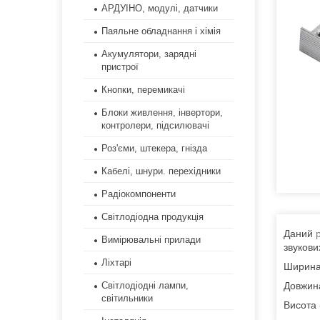
АРДУІНО, модулі, датчики
Паяльне обладнання і хімія
Акумулятори, зарядні
пристрої
Кнопки, перемикачі
Блоки живлення, інвертори,
контролери, підсилювачі
Роз'єми, штекера, гнізда
Кабелі, шнури. перехідники
Радіокомпоненти
Світлодіодна продукція
Даний
Вимірювальні прилади
звукови
Ліхтарі
Ширина
Довжин
Світлодіодні лампи,
світильники
Висота