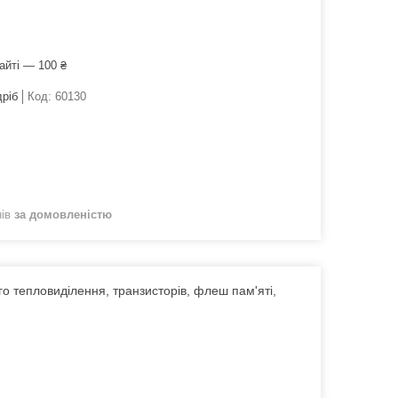
айті — 100 ₴
дріб
Код:
60130
нів
за домовленістю
 тепловиділення, транзисторів, флеш пам'яті,