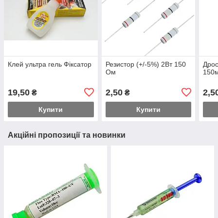
Клей ультра гель Фіксатор
Резистор (+/-5%) 2Вт 150
Дро
Ом
150
19,50
2,50
2,5
₴
₴
Купити
Купити
Акційні пропозиції та новинки