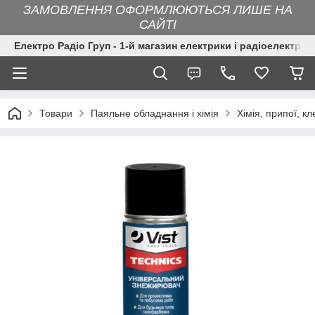
ЗАМОВЛЕННЯ ОФОРМЛЮЮТЬСЯ ЛИШЕ НА
САЙТІ
Електро Радіо Груп - 1-й магазин електрики і радіоелектрон
Товари
Паяльне обладнання і хімія
Хімія, припої, кл