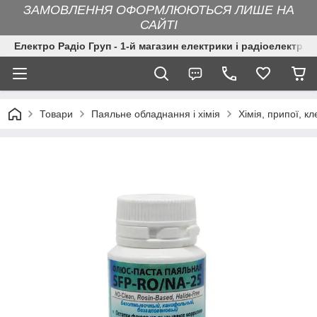
ЗАМОВЛЕННЯ ОФОРМЛЮЮТЬСЯ ЛИШЕ НА
САЙТІ
Електро Радіо Груп - 1-й магазин електрики і радіоелектрон
Товари
Паяльне обладнання і хімія
Хімія, припої, кл