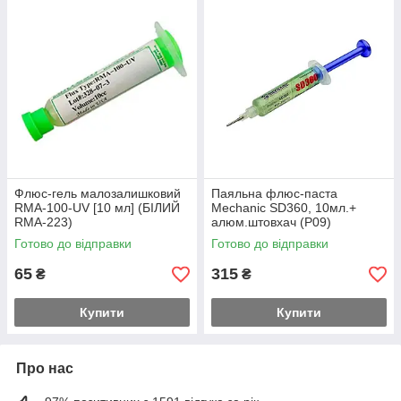
Флюс-гель малозалишковий
Паяльна флюс-паста
RMA-100-UV [10 мл] (БІЛИЙ
Mechanic SD360, 10мл.+
RMA-223)
алюм.штовхач (Р09)
Готово до відправки
Готово до відправки
65
315
₴
₴
Купити
Купити
Про нас