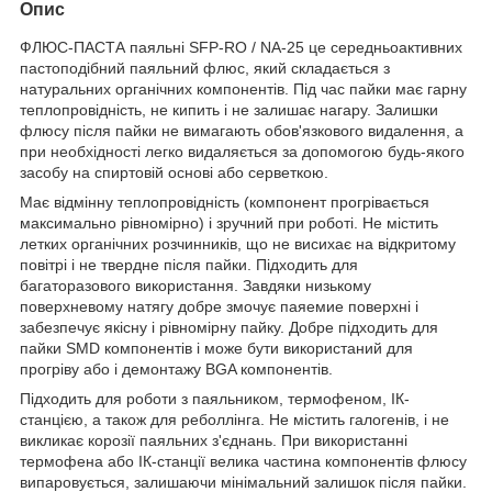
Опис
ФЛЮС-ПАСТА паяльні SFP-RO / NA-25 це середньоактивних
пастоподібний паяльний флюс, який складається з
натуральних органічних компонентів. Під час пайки має гарну
теплопровідність, не кипить і не залишає нагару. Залишки
флюсу після пайки не вимагають обов'язкового видалення, а
при необхідності легко видаляється за допомогою будь-якого
засобу на спиртовій основі або серветкою.
Має відмінну теплопровідність (компонент прогрівається
максимально рівномірно) і зручний при роботі. Не містить
летких органічних розчинників, що не висихає на відкритому
повітрі і не твердне після пайки. Підходить для
багаторазового використання. Завдяки низькому
поверхневому натягу добре змочує паяемие поверхні і
забезпечує якісну і рівномірну пайку. Добре підходить для
пайки SMD компонентів і може бути використаний для
прогріву або і демонтажу BGA компонентів.
Підходить для роботи з паяльником, термофеном, ІК-
станцією, а також для реболлінга. Не містить галогенів, і не
викликає корозії паяльних з'єднань. При використанні
термофена або ІК-станції велика частина компонентів флюсу
випаровується, залишаючи мінімальний залишок після пайки.