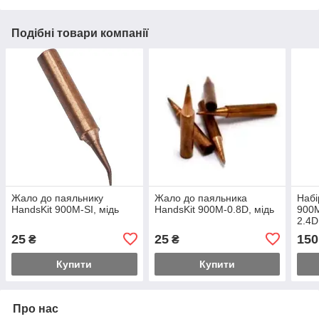
Подібні товари компанії
Жало до паяльнику
Жало до паяльника
Набі
HandsKit 900M-SI, мідь
HandsKit 900M-0.8D, мідь
900M
2.4D
25
25
150
₴
₴
Купити
Купити
Про нас