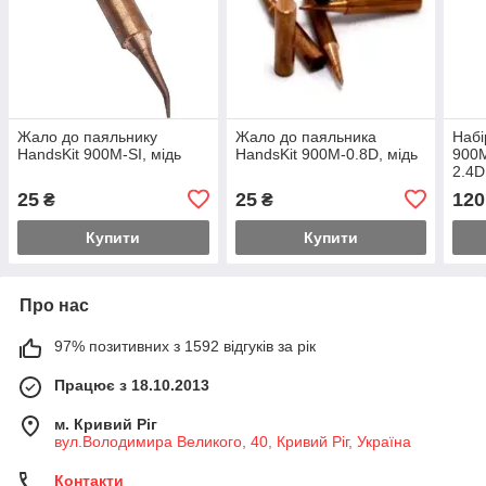
Жало до паяльнику
Жало до паяльника
Набі
HandsKit 900M-SI, мідь
HandsKit 900M-0.8D, мідь
900M
2.4D
25
25
120
₴
₴
Купити
Купити
Про нас
97% позитивних з 1592 відгуків за рік
Працює з 18.10.2013
м. Кривий Ріг
вул.Володимира Великого, 40, Кривий Ріг, Україна
Контакти