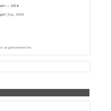
айті — 100 ₴
дріб
Код:
16046
нів
за домовленістю