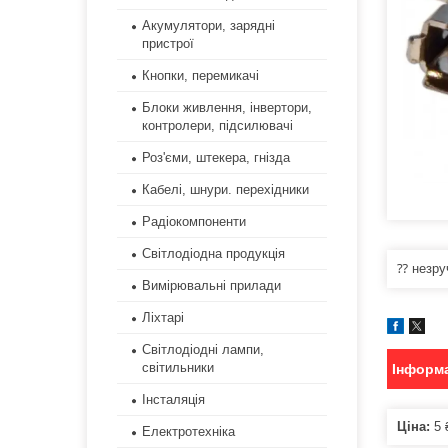
Акумулятори, зарядні
пристрої
Кнопки, перемикачі
Блоки живлення, інвертори,
контролери, підсилювачі
Роз'єми, штекера, гнізда
Кабелі, шнури. перехідники
Радіокомпоненти
Світлодіодна продукція
⁇ незру
Вимірювальні прилади
Ліхтарі
Світлодіодні лампи,
світильники
Інформа
Інсталяція
Ціна:
5 
Електротехніка