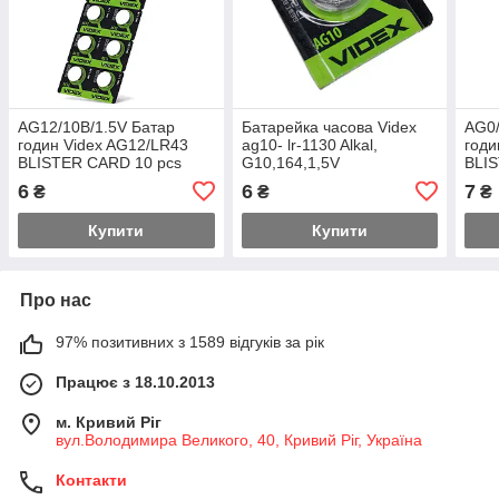
AG12/10B/1.5V Батар
Батарейка часова Videx
AG0/
годин Videx AG12/LR43
ag10- lr-1130 Alkal,
годи
BLISTER CARD 10 pcs
G10,164,1,5V
BLI
(100/1600)
(100
6
6
7
₴
₴
₴
Купити
Купити
Про нас
97% позитивних з 1589 відгуків за рік
Працює з 18.10.2013
м. Кривий Ріг
вул.Володимира Великого, 40, Кривий Ріг, Україна
Контакти