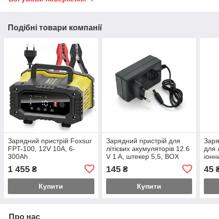
Подібні товари компанії
Зарядний пристрій Foxsur
Зарядний пристрій для
Заря
FPT-100, 12V 10A, 6-
літієвих акумуляторів 12.6
для л
300Ah
V 1 A, штекер 5,5, BOX
іонн
акум
1 455
145
45
₴
₴
разь
Купити
Купити
Про нас