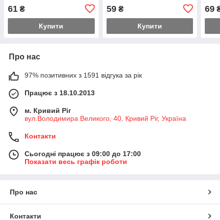
чорний — для інкубатора,
білий., під саморіз,
воло
61
59
69
₴
₴
холодильника, акваріума
липучка
Купити
Купити
Про нас
97% позитивних з 1591 відгука за рік
Працює з 18.10.2013
м. Кривий Ріг
вул.Володимира Великого, 40, Кривий Ріг, Україна
Контакти
Сьогодні працює з 09:00 до 17:00
Показати весь графік роботи
Про нас
Контакти