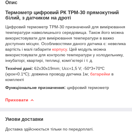
Опис
Термометр цифровий РК TPM-30 прямокутний
білий, з датчиком на дроті
Цифровий термометр TPM-30 призначений для вимірювання
температури навколишнього середовища. Також його можна
використовувати для вимірювання температури в важко
доступних місцях. Особливостями даного датчика є: невелика
вартість і малі габарити
корпусу
. Цей модуль можна
використовувати для контролю температури у холодильнику,
інкубаторі, квартирі, теплиці, комп'ютері і т. д.
Технічні дані:
62x30x19mm; Ucc=1,5 V; -50*З+70*С
(крок=0.1*C); довжина проводу датчика 1м;
батарейки
в
комплекті
Функціональне призначення:
цифровий термометр
Приховати
Умови доставки
Доставка здійснюється тільки по передоплаті.