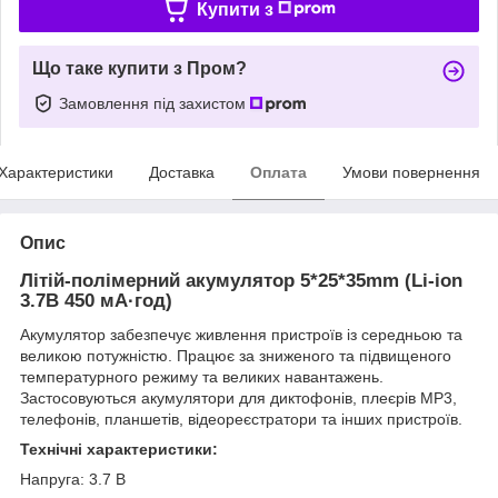
Купити з
Що таке купити з Пром?
Замовлення під захистом
Характеристики
Доставка
Оплата
Умови повернення
Опис
Літій-полімерний акумулятор 5*25*35mm (Li-ion
3.7В 450 мА·год)
Акумулятор забезпечує живлення пристроїв із середньою та
великою потужністю. Працює за зниженого та підвищеного
температурного режиму та великих навантажень.
Застосовуються акумулятори для диктофонів, плеєрів МР3,
телефонів, планшетів, відеореєстратори та інших пристроїв.
Технічні характеристики:
Напруга: 3.7 В