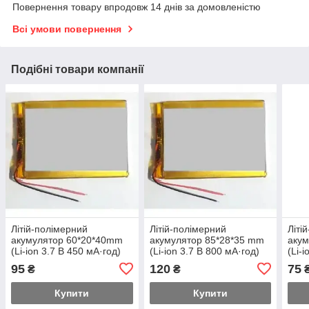
Повернення товару впродовж 14 днів за домовленістю
Всі умови повернення
Подібні товари компанії
Літій-полімерний
Літій-полімерний
Літі
акумулятор 60*20*40mm
акумулятор 85*28*35 mm
акум
(Li-ion 3.7 В 450 мА·год)
(Li-ion 3.7 В 800 мА·год)
(Li-
95
120
75
₴
₴
Купити
Купити