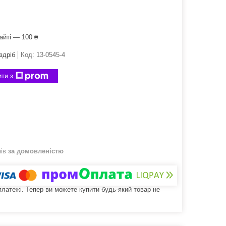
айті — 100 ₴
здріб
Код:
13-0545-4
ти з
нів
за домовленістю
 платежі. Тепер ви можете купити будь-який товар не