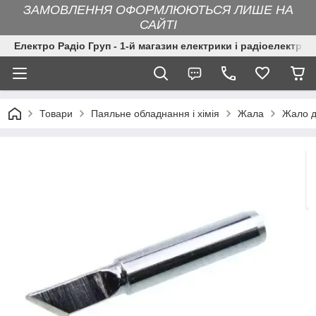
ЗАМОВЛЕННЯ ОФОРМЛЮЮТЬСЯ ЛИШЕ НА
САЙТІ
Електро Радіо Груп - 1-й магазин електрики і радіоелектрон
Товари
Паяльне обладнання і хімія
Жала
Жало д