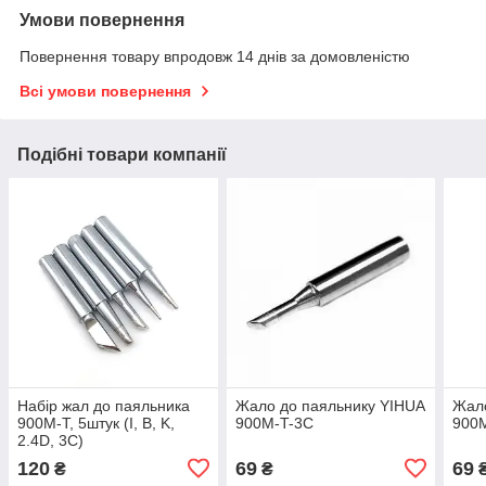
Умови повернення
Повернення товару впродовж 14 днів за домовленістю
Всі умови повернення
Подібні товари компанії
Набір жал до паяльника
Жало до паяльнику YIHUA
Жало
900M-T, 5штук (I, B, K,
900M-T-3C
900
2.4D, 3C)
120
69
69
₴
₴