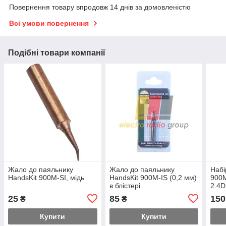
Повернення товару впродовж 14 днів за домовленістю
Всі умови повернення
Подібні товари компанії
Жало до паяльнику
Жало до паяльнику
Набі
HandsKit 900M-SI, мідь
HandsKit 900M-IS (0,2 мм)
900M
в блістері
2.4D
25
85
150
₴
₴
Купити
Купити