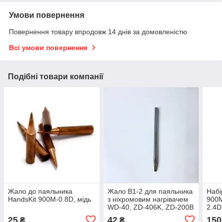
Умови повернення
Повернення товару впродовж 14 днів за домовленістю
Всі умови повернення
Подібні товари компанії
Жало до паяльника
Жало B1-2 для паяльника
Набі
HandsKit 900M-0.8D, мідь
з ніхромовим нагрівачем
900M
WD-40, ZD-406K, ZD-200B
2.4D
(40W), ZD-60, ZD-60A, ZD-
25
42
150
₴
₴