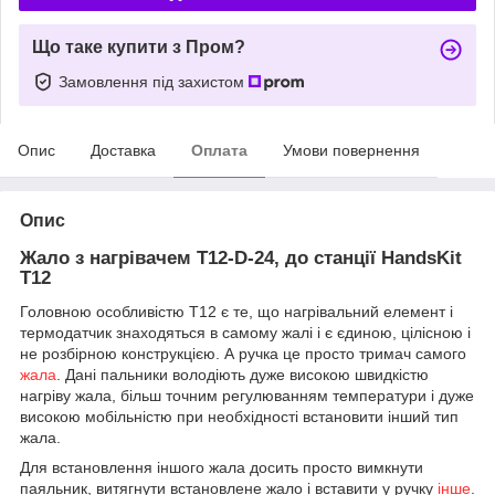
Що таке купити з Пром?
Замовлення під захистом
Опис
Доставка
Оплата
Умови повернення
Опис
Жало з нагрівачем T12-D-24, до станції HandsKit
Т12
Головною особливістю T12 є те, що нагрівальний елемент і
термодатчик знаходяться в самому жалі і є єдиною, цілісною і
не розбірною конструкцією. А ручка це просто тримач самого
жала
. Дані пальники володіють дуже високою швидкістю
нагріву жала, більш точним регулюванням температури і дуже
високою мобільністю при необхідності встановити інший тип
жала.
Для встановлення іншого жала досить просто вимкнути
паяльник, витягнути встановлене жало і вставити у ручку
інше
.