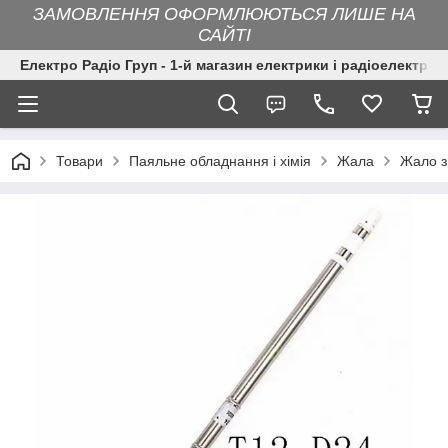
ЗАМОВЛЕННЯ ОФОРМЛЮЮТЬСЯ ЛИШЕ НА
САЙТІ
Електро Радіо Груп - 1-й магазин електрики і радіоелектрон
Товари
Паяльне обладнання і хімія
Жала
Жало з