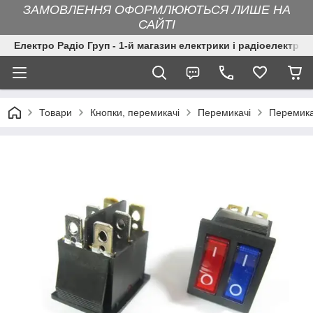
ЗАМОВЛЕННЯ ОФОРМЛЮЮТЬСЯ ЛИШЕ НА
САЙТІ
Електро Радіо Груп - 1-й магазин електрики і радіоелектрон
Товари
Кнопки, перемикачі
Перемикачі
Перемика