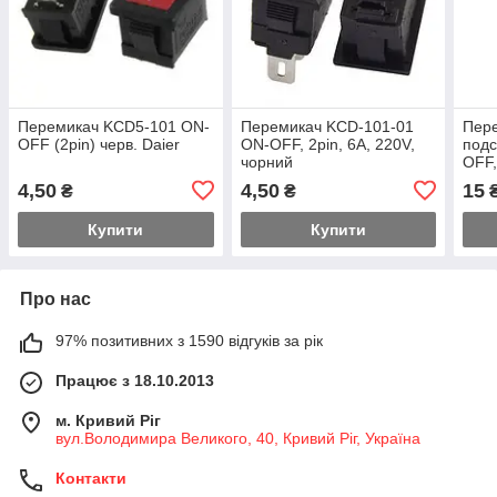
Перемикач KCD5-101 ON-
Перемикач KCD-101-01
Пере
OFF (2pin) черв. Daier
ON-OFF, 2pin, 6A, 220V,
подс
чорний
OFF,
жовт
4,50
4,50
15
₴
₴
Купити
Купити
Про нас
97% позитивних з 1590 відгуків за рік
Працює з 18.10.2013
м. Кривий Ріг
вул.Володимира Великого, 40, Кривий Ріг, Україна
Контакти