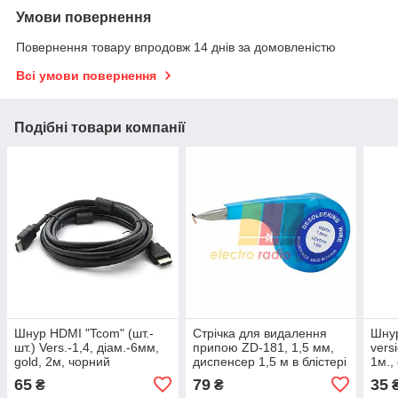
Умови повернення
Повернення товару впродовж 14 днів за домовленістю
Всі умови повернення
Подібні товари компанії
Шнур HDMI "Tcom" (шт.-
Стрічка для видалення
Шнур
шт.) Vers.-1,4, діам.-6мм,
припою ZD-181, 1,5 мм,
vers
gold, 2м, чорний
диспенсер 1,5 м в блістері
1м.,
65
79
35
₴
₴