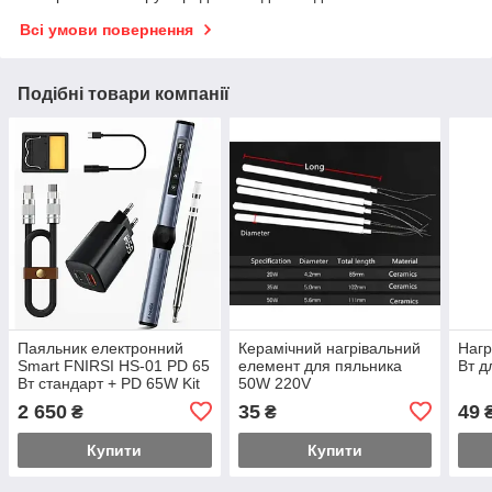
Всі умови повернення
Подібні товари компанії
Паяльник електронний
Керамічний нагрівальний
Нагр
Smart FNIRSI HS-01 PD 65
елемент для пяльника
Вт д
Вт стандарт + PD 65W Kit
50W 220V
2 650
35
49
₴
₴
Купити
Купити