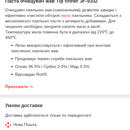
Паста очищувач жав Tip tinner JF-9102
Очищувач паяльних жав (наконечників) дозволяє швидко і
ефективно очистити обгорілі
жала
паяльника. Складається з
високоякісної паяльної пасти з активують добавками. Для
чищення необхідно занурити нагріте жало в засіб.
Температура жала повинна бути в діапазоні від 220℃ до
450℃.
Легко використовується і ефективний при монтажі
окислених паяльних жав
Продовжує термін служби паяльних жав
Олово 96.5% / Срібло 3.0% / Мідь 0.5%
Відповідає RoHS
Приховати
Умови доставки
Доставка здійснюється тільки по передоплаті.
Нова Пошта