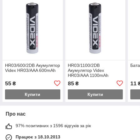
HR03/600/2DB Акумулятор
HR03/1100/2DB
Бата
Videx HR03/AAA 600mAh
Акумулятор Videx
HR03/AAA 1100mAh
double blister/2pcs 20/200
55
85
11
₴
₴
Купити
Купити
Про нас
97% позитивних з 1596 відгуків за рік
Працює з 18.10.2013