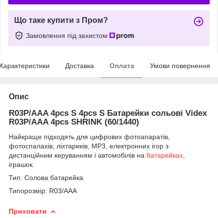
Що таке купити з Пром?
Замовлення під захистом
Характеристики
Доставка
Оплата
Умови повернення
Опис
R03P/AAA 4pcs S 4pcs S Батарейки сольові Videx
R03P/AAA 4pcs SHRINK (60/1440)
Найкраще підходять для цифрових фотоапаратів,
фотоспалахів, ліхтариків, MP3, електронних ігор з
дистанційним керуванням і автомобілів на
батарейках
,
іграшок.
Тип: Солова батарейка
Типорозмір: R03/AAA
Приховати