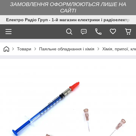
ЗАМОВЛЕННЯ ОФОРМЛЮЮТЬСЯ ЛИШЕ НА
САЙТІ
Електро Радіо Груп - 1-й магазин електрики і радіоелектрон
Товари
Паяльне обладнання і хімія
Хімія, припої, кл