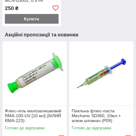
MCN-DJ002, 0.5 ml
250
₴
Купити
Акційні пропозиції та новинки
Флюс-гель малозалишковий
Паяльна флюс-паста
RMA-100-UV [10 мл] (БІЛИЙ
Mechanic SD360, 10мл.+
RMA-223)
алюм.штовхач (Р09)
Готово до відправки
Готово до відправки