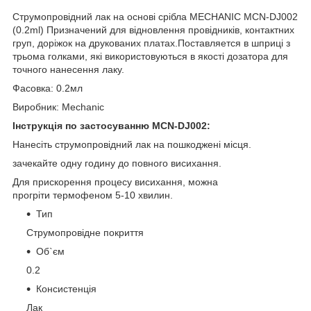
Струмопровідний лак на основі срібла MECHANIC MCN-DJ002
(0.2ml) Призначений для відновлення провідників, контактних
груп, доріжок на друкованих платах.Поставляется в шприці з
трьома голками, які використовуються в якості дозатора для
точного нанесення лаку.
Фасовка: 0.2мл
Виробник: Mechanic
Інструкція по застосуванню MCN-DJ002:
Нанесіть струмопровідний лак на пошкоджені місця.
зачекайте одну годину до повного висихання.
Для прискорення процесу висихання, можна
прогріти термофеном 5-10 хвилин.
Тип
Струмопровідне покриття
Об`єм
0.2
Консистенція
Лак