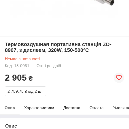
Термовоздушная портативна станція ZD-
8907, з дислеем, 320W, 150-500°C
Немає в наявності
Код: 13-0051
Опт і роздріб
2 905
₴
2 759,75 ₴
від 2 шт.
Опис
Характеристики
Доставка
Оплата
Умови п
Опис