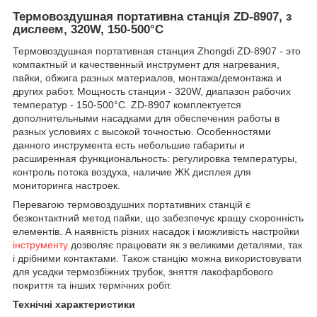
Термовоздушная портативна станція ZD-8907, з
дислеем, 320W, 150-500°C
Термовоздушная портативная станция Zhongdi ZD-8907 - это
компактный и качественный инструмент для нагревания,
пайки, обжига разных материалов, монтажа/демонтажа и
других работ. Мощность станции - 320W, диапазон рабочих
температур - 150-500°С. ZD-8907 комплектуется
дополнительными насадками для обеспечения работы в
разных условиях с высокой точностью. Особенностями
данного инструмента есть небольшие габариты и
расширенная функциональность: регулировка температуры,
контроль потока воздуха, наличие ЖК дисплея для
мониторинга настроек.
Перевагою термовоздушних портативних станцій є
безконтактний метод пайки, що забезпечує кращу схоронність
елементів. А наявність різних насадок і можливість настройки
інструменту
дозволяє працювати як з великими деталями, так
і дрібними контактами. Також станцію можна використовувати
для усадки термозбіжних трубок, зняття лакофарбового
покриття та інших термічних робіт.
Технічні характеристики