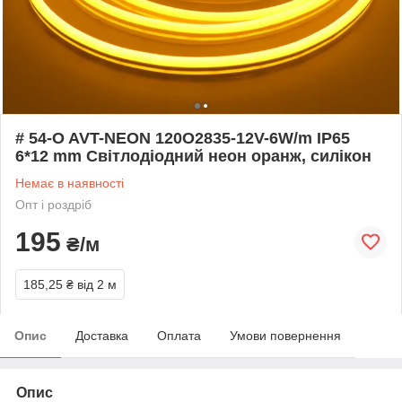
# 54-O AVT-NEON 120O2835-12V-6W/m IP65
6*12 mm Світлодіодний неон оранж, силікон
Немає в наявності
Опт і роздріб
195
₴/м
185,25 ₴
від 2 м
Опис
Доставка
Оплата
Умови повернення
Опис