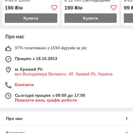
Світлодіодний неон білий
неон жовтий, силікон
нео
190
190
99
₴/м
₴/м
₴
теплий, силікон
Купити
Купити
Про нас
97% позитивних з 1594 відгуків за рік
Працює з 18.10.2013
м. Кривий Ріг
вул.Володимира Великого, 40, Кривий Ріг, Україна
Контакти
Сьогодні працює з 09:00 до 17:00
Показати весь графік роботи
Про нас
Контакти