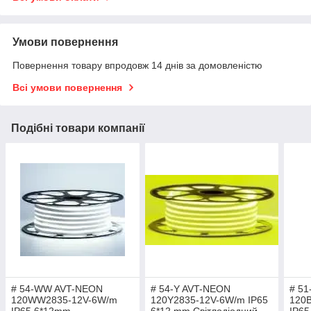
Умови повернення
Повернення товару впродовж 14 днів за домовленістю
Всі умови повернення
Подібні товари компанії
# 54-WW AVT-NEON
# 54-Y AVT-NEON
# 51
120WW2835-12V-6W/m
120Y2835-12V-6W/m IP65
120
IP65 6*12mm
6*12 mm Світлодіодний
IP65