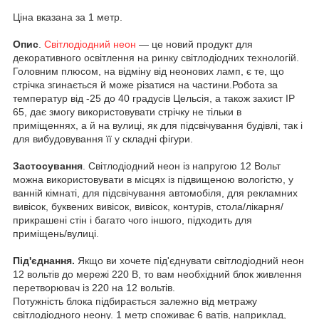
Ціна вказана за 1 метр.
Опис
.
Світлодіодний неон
— це новий продукт для
декоративного освітлення на ринку світлодіодних технологій.
Головним плюсом, на відміну від неонових ламп, є те, що
стрічка згинається й може різатися на частини.Робота за
температур від -25 до 40 градусів Цельсія, а також захист IP
65, дає змогу використовувати стрічку не тільки в
приміщеннях, а й на вулиці, як для підсвічування будівлі, так і
для вибудовування її у складні фігури.
Застосування
. Світлодіодний неон із напругою 12 Вольт
можна використовувати в місцях із підвищеною вологістю, у
ванній кімнаті, для підсвічування автомобіля, для рекламних
вивісок, буквених вивісок, вивісок, контурів, стола/лікарня/
прикрашені стін і багато чого іншого, підходить для
приміщень/вулиці.
Під'єднання.
Якщо ви хочете під'єднувати світлодіодний неон
12 вольтів до мережі 220 В, то вам необхідний блок живлення
перетворювач із 220 на 12 вольтів.
Потужність блока підбирається залежно від метражу
світлодіодного неону. 1 метр споживає 6 ватів, наприклад,