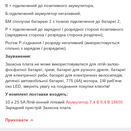
B + підключений до позитивного акумулятора;
Б-підключений акумулятор негативний;
БМ сполучає батарею 1 з точкою підключення до батареї 2;
P + підключений до зарядної / розрядної стороні позитивного
(заряджена сторона / розрядна сторона розділені);
Роз'єм P-з'єднання / розряду негативний (використовується
спільно з зарядом / розрядкою).
Зауваження:
Захисна плата не може використовуватися для літій-залізо-
фосфатної батареї, грижі, батареї для ручного дриля, батареї
для електричної риби, батареї для електричних велосипедів,
дитячої автомобільної батареї, 775 (4A) мотора, 1W риб'яче
око LED, зверніть увагу на поєднання покупки клієнтів!
У комплект поставки входять:
10 x 2S 5A Літій-іонний літієвий
Акумулятор 7,4 В 8,4 В 18650
Зарядний пристрій Захисна плата
Приховати