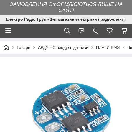
ЗАМОВЛЕННЯ ОФОРМЛЮЮТЬСЯ ЛИШЕ НА
САЙТІ
Електро Радіо Груп - 1-й магазин електрики і радіоелектрон
Товари
АРДУІНО, модулі, датчики
ПЛАТИ BMS
Bm