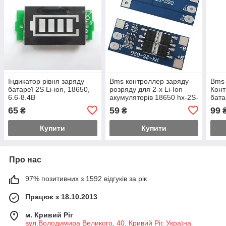
Індикатор рівня заряду
Bms контроллер заряду-
Bms 
батареї 2S Li-ion, 18650,
розряду для 2-х Li-Ion
Конт
6.6-8.4В
акумуляторів 18650 hx-2S-
бата
D20 13/20A 7.4V
65
59
99
₴
₴
Купити
Купити
Про нас
97% позитивних з 1592 відгуків за рік
Працює з 18.10.2013
м. Кривий Ріг
вул.Володимира Великого, 40, Кривий Ріг, Україна