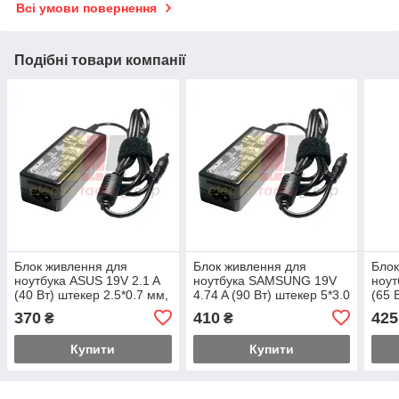
Всі умови повернення
Подібні товари компанії
Блок живлення для
Блок живлення для
Блок
ноутбука ASUS 19V 2.1 A
ноутбука SAMSUNG 19V
ноут
(40 Вт) штекер 2.5*0.7 мм,
4.74 A (90 Вт) штекер 5*3.0
(65 
довжина 0,9 м + кабель
мм, довжина 0.9 м +
довж
370
410
425
₴
₴
живлення
кабель питанмя
жив
Купити
Купити